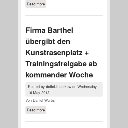
Read more
about Landesligaaufstieg perfekt!
Firma Barthel
übergibt den
Kunstrasenplatz +
Trainingsfreigabe ab
kommender Woche
Posted by
detlef.thuerkow
on
Wednesday,
16 May 2018
Von Daniel Wurbs
Read more
about Firma Barthel übergibt den
Kunstrasenplatz + Trainingsfreigabe
ab kommender Woche