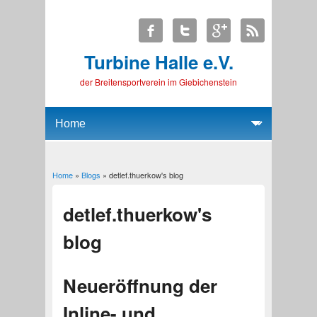
Turbine Halle e.V.
der Breitensportverein im Giebichenstein
Home
»
Blogs
» detlef.thuerkow's blog
You are here
detlef.thuerkow's
blog
Neueröffnung der
Inline- und