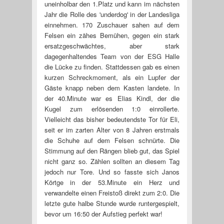
uneinholbar den 1.Platz und kann im nächsten
Jahr die Rolle des 'underdog' in der Landesliga
einnehmen. 170 Zuschauer sahen auf dem
Felsen ein zähes Bemühen, gegen ein stark
ersatzgeschwächtes, aber stark
dagegenhaltendes Team von der ESG Halle
die Lücke zu finden. Stattdessen gab es einen
kurzen Schreckmoment, als ein Lupfer der
Gäste knapp neben dem Kasten landete. In
der 40.Minute war es Elias Kindl, der die
Kugel zum erlösenden 1:0 einrollerte.
Vielleicht das bisher bedeutendste Tor für Eli,
seit er im zarten Alter von 8 Jahren erstmals
die Schuhe auf dem Felsen schnürte. Die
Stimmung auf den Rängen blieb gut, das Spiel
nicht ganz so. Zählen sollten an diesem Tag
jedoch nur Tore. Und so fasste sich Janos
Körtge in der 53.Minute ein Herz und
verwandelte einen Freistoß direkt zum 2:0. Die
letzte gute halbe Stunde wurde runtergespielt,
bevor um 16:50 der Aufstieg perfekt war!