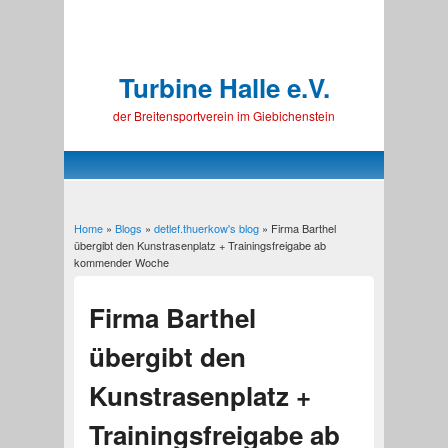
Turbine Halle e.V.
der Breitensportverein im Giebichenstein
Home
»
Blogs
»
detlef.thuerkow's blog
» Firma Barthel
You are here
übergibt den Kunstrasenplatz + Trainingsfreigabe ab
kommender Woche
Firma Barthel
übergibt den
Kunstrasenplatz +
Trainingsfreigabe ab